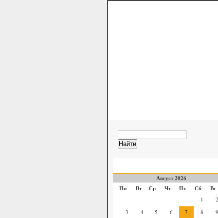
Дневник Русск
официальный блог Камал
Август 2026
Пн
Вт
Ср
Чт
Пт
Сб
Вс
1
3
4
5
6
7
8