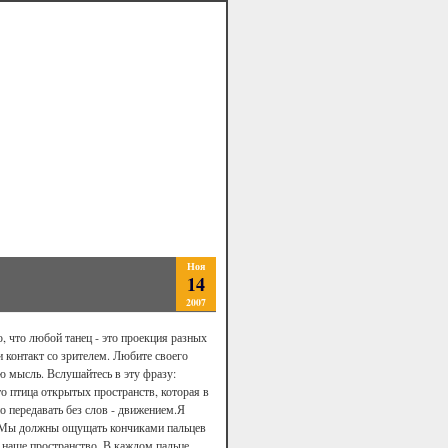
Ноя
14
2007
, что любой танец - это проекция разных
и контакт со зрителем. Любите своего
ю мысль. Вслушайтесь в эту фразу:
о птица открытых пространств, которая в
о передавать без слов - движением.Я
и. Мы должны ощущать кончиками пальцев
 наше пространство. В каждом пальце