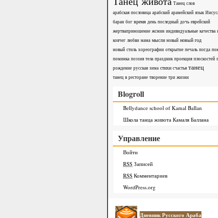
Танец живота
Танец слов
арабская пословица
арабский
арамейский язык Иисус
время
баран
бог
день последный
дочь
еврейский
жертваприношение
жсмин
индивидуальные качества
мысли
новый год
ковчег любви
мама
новый
новый стиль хореографии
открытие
печаль
погда
по
поминка
поэзия тела
праздник
проекция плоскостей
танец
стихи
рождение
русская зима
счастья
танец в ресторане
творение
три жизни
Blogroll
Bellydance school of Kamal Ballan
Школа танца живота Камаля Баллана
Управление
Войти
RSS
Записей
RSS
Комментариев
WordPress.org
Дневник Русского Араба
© 202