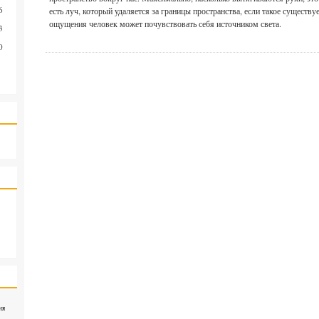
6
есть луч, который удаляется за границы пространства, если такое существу
ощущения человек может почувствовать себя источником света.
3
0
ия