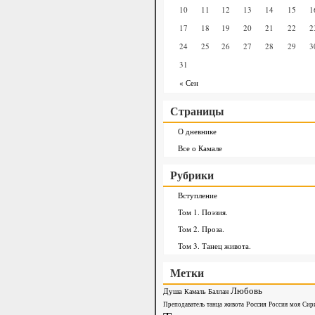
10
11
12
13
14
15
1
17
18
19
20
21
22
2
24
25
26
27
28
29
3
31
« Сен
Страницы
О дневнике
Все о Камале
Рубрики
Вступление
Том 1. Поэзия.
Том 2. Проза.
Том 3. Танец живота.
Метки
Любовь
Душа
Камаль Баллан
Россия
Преподаватель танца живота
Россия моя
Сир