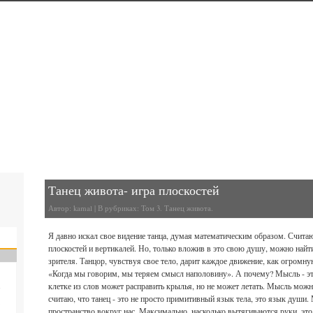
ого Араба
я Баллана
Танец живота- игра плоскостей
Автор:
kamal
| В рубриках:
Том 3. Танец живота.
Я давно искал свое видение танца, думая математическим образом. Считаю
плоскостей и вертикалей. Но, только вложив в это свою душу, можно найт
зрителя. Танцор, чувствуя свое тело, дарит каждое движение, как огромну
«Когда мы говорим, мы теряем смысл наполовину». А почему? Мысль - эт
клетке из слов может расправить крылья, но не может летать. Мысль можн
2
считаю, что танец - это не просто примитивный язык тела, это язык душ
9
пространство вокруг нас. Максимально, насколько вытягиваются руки, это