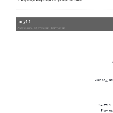
ищу!!!
Автор:
kamal
| В рубриках:
Вступление
И
ищу еду, чт
подвесили
Ищу нар