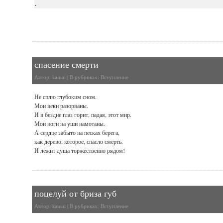
.
спасение смерти
Автор:
kamal
| В рубриках:
Вступление
Не сплю глубоким сном.
Мои веки разорваны.
И в бездне глаз горит, падая, этот мир.
Мои ноги на уши намотаны.
А сердце забыто на песках берега,
как дерево, которое, спасло смерть.
И лежит душа торжественно рядом!
поцелуй от бриза губ
Автор:
kamal
| В рубриках:
Вступление