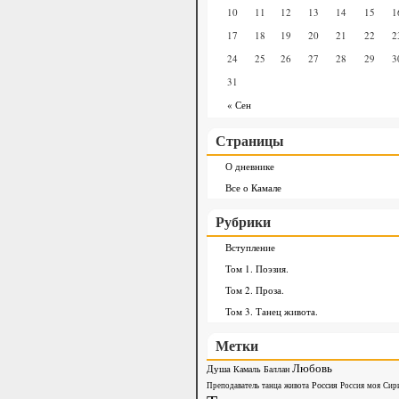
10
11
12
13
14
15
1
17
18
19
20
21
22
2
24
25
26
27
28
29
3
31
« Сен
Страницы
О дневнике
Все о Камале
Рубрики
Вступление
Том 1. Поэзия.
Том 2. Проза.
Том 3. Танец живота.
Метки
Любовь
Душа
Камаль Баллан
Россия
Преподаватель танца живота
Россия моя
Сир