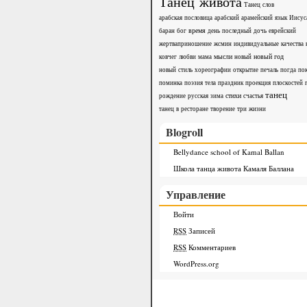
Танец живота
Танец слов
арабская пословица
арабский
арамейский язык Иисус
время
баран
бог
день последный
дочь
еврейский
жертваприношение
жсмин
индивидуальные качества
мысли
новый год
ковчег любви
мама
новый
новый стиль хореографии
открытие
печаль
погда
по
поминка
поэзия тела
праздник
проекция плоскостей
танец
стихи
рождение
русская зима
счастья
танец в ресторане
творение
три жизни
Blogroll
Bellydance school of Kamal Ballan
Школа танца живота Камаля Баллана
Управление
Войти
RSS
Записей
RSS
Комментариев
WordPress.org