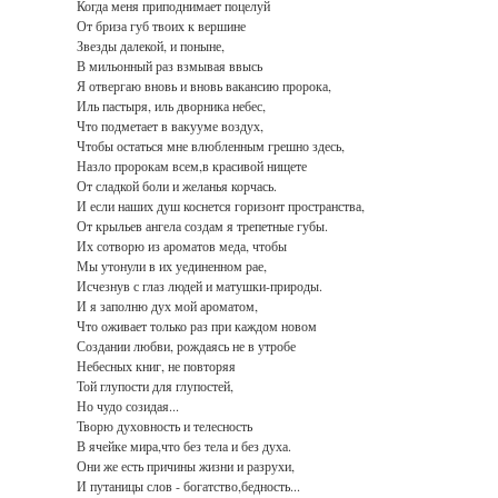
Когда меня приподнимает поцелуй
От бриза губ твоих к вершине
Звезды далекой, и поныне,
В мильонный раз взмывая ввысь
Я отвергаю вновь и вновь вакансию пророка,
Иль пастыря, иль дворника небес,
Что подметает в вакууме воздух,
Чтобы остаться мне влюбленным грешно здесь,
Назло пророкам всем,в красивой нищете
От сладкой боли и желанья корчась.
И если наших душ коснется горизонт пространства,
От крыльев ангела создам я трепетные губы.
Их сотворю из ароматов меда, чтобы
Мы утонули в их уединенном рае,
Исчезнув с глаз людей и матушки-природы.
И я заполню дух мой ароматом,
Что оживает только раз при каждом новом
Создании любви, рождаясь не в утробе
Небесных книг, не повторяя
Той глупости для глупостей,
Но чудо созидая...
Творю духовность и телесность
В ячейке мира,что без тела и без духа.
Они же есть причины жизни и разрухи,
И путаницы слов - богатство,бедность...