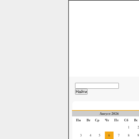
Дневник Русск
официальный блог Камал
Август 2026
Пн
Вт
Ср
Чт
Пт
Сб
Вс
1
3
4
5
6
7
8