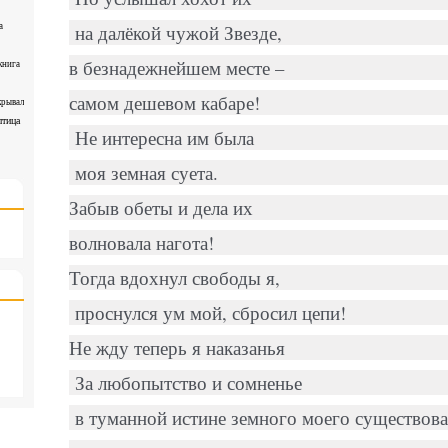
а
на далёкой чужой Звезде,
в безнадежнейшем месте –
книга
самом дешевом кабаре!
крывал
птица
Не интересна им была
моя земная суета.
Забыв обеты и дела их
волновала нагота!
Тогда вдохнул свободы я,
проснулся ум мой, сбросил цепи!
Не жду теперь я наказанья
За любопытство и сомненье
в туманной истине земного моего существов