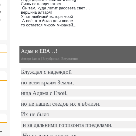
Лишь есть один ответ –
6
Он там, куда летит рассвета свет
...
3
вершина алтаря!
У ног любимой матери моей
0
А всё, что было до и после …
то остается миром миражей...
Адам и ЕВА…!
Автор:
kamal
| В рубриках:
Вступление
Блуждал с надеждой
по всем краям Земли,
ища Адама с Евой,
но не нашел следов их я вблизи.
Их не было
и за дальними горизонта пределами.
ия
Но услышал хохот их