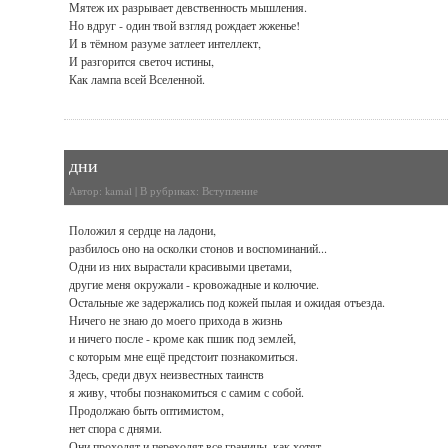
Мятеж их разрывает девственность мышления.
Но вдруг - один твой взгляд рождает жженье!
И в тёмном разуме затлеет интеллект,
И разгорится светоч истины,
Как лампа всей Вселенной.
дни
Автор:
kamal
| В рубриках:
Вступление
Положил я сердце на ладони,
разбилось оно на осколки стонов и воспоминаний...
Одни из них вырастали красивыми цветами,
другие меня окружали - кровожадные и колючие.
Остальные же задержались под кожей пылая и ожидая отъезда.
Ничего не знаю до моего прихода в жизнь
и ничего после - кроме как пшик под землей,
с которым мне ещё предстоит познакомиться.
Здесь, среди двух неизвестных таинств
я живу, чтобы познакомиться с самим с собой.
Продолжаю быть оптимистом,
нет спора с днями.
Они проходят и переходят все границы, как хотят.