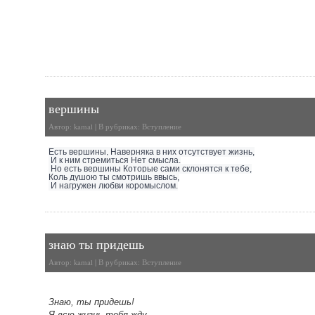
вершины
Автор:
kamal
| В рубриках:
Вступление
Есть вершины, Наверняка в них отсутствует жизнь,
И к ним стремиться Нет смысла.
Но есть вершины Которые сами склонятся к тебе,
Коль душою ты смотришь ввысь,
И нагружен любви коромыслом.
знаю ты придешь
Автор:
kamal
| В рубриках:
Вступление
Знаю, ты придешь!
Я всю жизнь тебя жду.