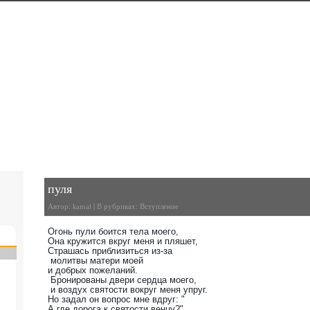
ого Араба
я Баллана
пуля
Автор:
kamal
| В рубриках:
Вступление
Огонь пули боится тела моего,
Она кружится вкруг меня и пляшет,
Страшась приблизиться из-за
молитвы матери моей
и добрых пожеланий.
Бронированы двери сердца моего,
2
и воздух святости вокруг меня упруг.
Но задал он вопрос мне вдруг: "
9
А где дорога к святости венцу?"